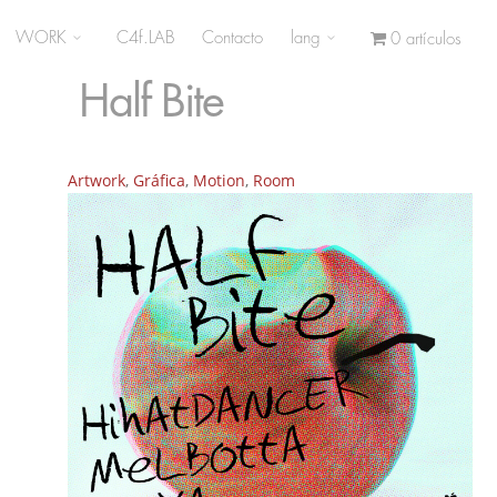
WORK
C4f.LAB
Contacto
lang
0 artículos
Half Bite
Artwork
,
Gráfica
,
Motion
,
Room