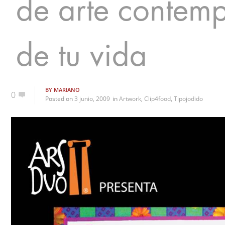
de arte contemp
de tu vida
BY
MARIANO
0
Posted on
3 junio, 2009
in
Artwork
,
Clip4food
,
Tipojodido