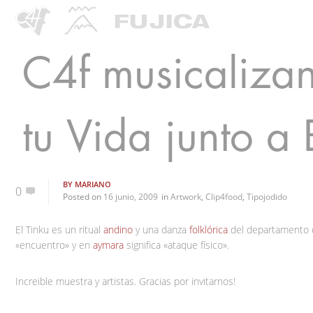
C4f musicalizan
tu Vida junto a
BY
MARIANO
0
Posted on
16 junio, 2009
in
Artwork
,
Clip4food
,
Tipojodido
El Tinku es un ritual
andino
y una danza
folklórica
del departamento
«encuentro» y en
aymara
significa «ataque físico».
Increible muestra y artistas. Gracias por invitarnos!