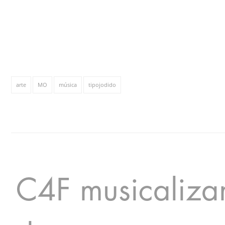
arte
MO
música
tipojodido
C4F musicaliza