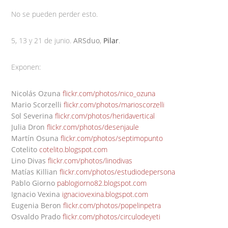
No se pueden perder esto.
5, 13 y 21 de junio.
ARSduo
,
Pilar
.
Exponen:
Nicolás Ozuna
flickr.com/photos/nico_ozuna
Mario Scorzelli
flickr.com/photos/marioscorzelli
Sol Severina
flickr.com/photos/heridavertical
Julia Dron
flickr.com/photos/desenjaule
Martín Osuna
flickr.com/photos/septimopunto
Cotelito
cotelito.blogspot.com
Lino Divas
flickr.com/photos/linodivas
Matías Killian
flickr.com/photos/estudiodepersona
Pablo Giorno
pablogiorno82.blogspot.com
Ignacio Vexina
ignaciovexina.blogspot.com
Eugenia Beron
flickr.com/photos/popelinpetra
Osvaldo Prado
flickr.com/photos/circulodeyeti