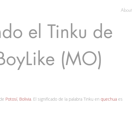
About
do el Tinku de
 BoyLike (MO)
 de
Potosí
,
Bolivia
. El significado de la palabra Tinku en
quechua
es