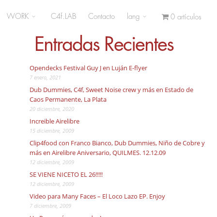
WORK
C4f.LAB
Contacto
lang
0 artículos
Entradas Recientes
Opendecks Festival Guy J en Luján E-flyer
7 enero, 2021
Dub Dummies, C4f, Sweet Noise crew y más en Estado de
Caos Permanente, La Plata
20 diciembre, 2020
Increible Airelibre
15 diciembre, 2009
Clip4food con Franco Bianco, Dub Dummies, Niño de Cobre y
más en Airelibre Aniversario, QUILMES. 12.12.09
12 diciembre, 2009
SE VIENE NICETO EL 26!!!!!
12 diciembre, 2009
Video para Many Faces – El Loco Lazo EP. Enjoy
7 diciembre, 2009