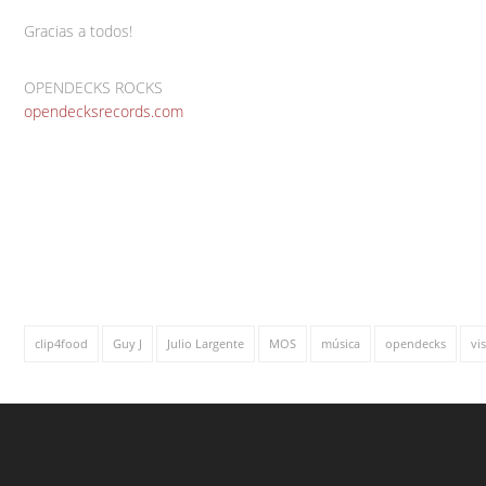
Gracias a todos!
OPENDECKS ROCKS
opendecksrecords.com
clip4food
Guy J
Julio Largente
MOS
música
opendecks
vi