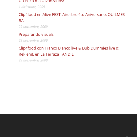
Un Poco más avanzados!
1 diciembre, 2009
Clip4food en Alive FEST, Airelibre 4to Aniversario. QUILMES
BA
29 noviembre, 2009
Preparando visuals
29 noviembre, 2009
Clip4food con Franco Bianco live & Dub Dummies live @
Rekiem!, en La Terraza TANDIL
29 noviembre, 2009