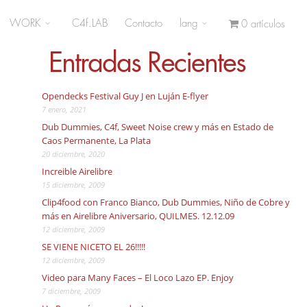
WORK
C4f.LAB
Contacto
lang
0 artículos
Entradas Recientes
Opendecks Festival Guy J en Luján E-flyer
7 enero, 2021
Dub Dummies, C4f, Sweet Noise crew y más en Estado de
Caos Permanente, La Plata
20 diciembre, 2020
Increible Airelibre
15 diciembre, 2009
Clip4food con Franco Bianco, Dub Dummies, Niño de Cobre y
más en Airelibre Aniversario, QUILMES. 12.12.09
12 diciembre, 2009
SE VIENE NICETO EL 26!!!!!
12 diciembre, 2009
Video para Many Faces – El Loco Lazo EP. Enjoy
7 diciembre, 2009