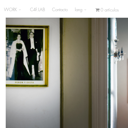
WORK
C4f.LAB
Contacto
lang
0 artículos