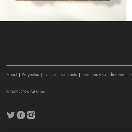
About
|
Proyectos
|
Eventos
|
Contacto
|
Terminos y Condiciones
|
P
© 2009 - 2026
C4f.Studio