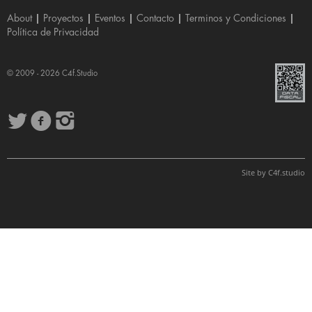
About
|
Proyectos
|
Eventos
|
Contacto
|
Terminos y Condiciones
|
Política de Privacidad
© 2009 - 2026
C4f.Studio
Site by
C4f.
studio