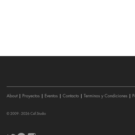
About
|
Proyectos
|
Eventos
|
Contacto
|
Terminos y Condiciones
|
P
© 2009 - 2026
C4f.Studio