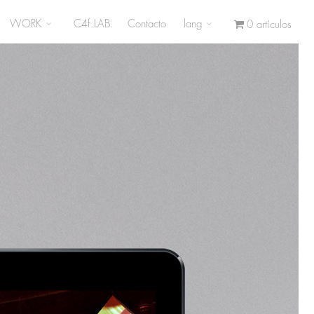
WORK
C4f.LAB
Contacto
lang
0 artículos