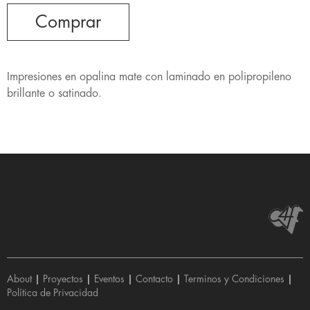
Comprar
Impresiones en opalina mate con laminado en polipropileno
brillante o satinado.
About
|
Proyectos
|
Eventos
|
Contacto
|
Terminos y Condiciones
|
Política de Privacidad