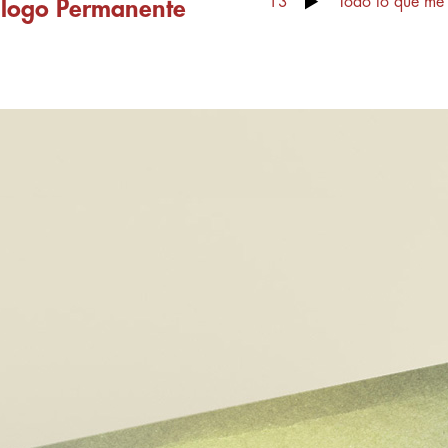
13
Todo lo que me 
álogo Permanente