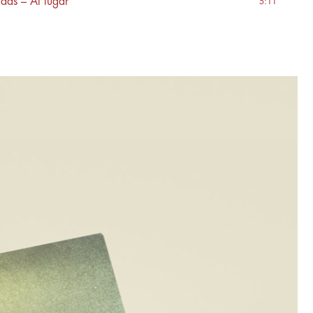
das – Al lugar
5:11