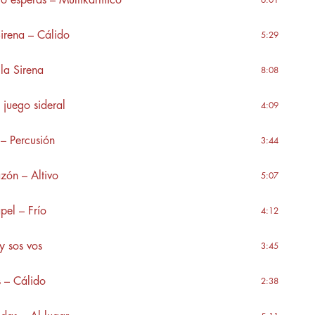
o esperás – Multikármico
6:01
Sirena – Cálido
5:29
 la Sirena
8:08
 juego sideral
4:09
– Percusión
3:44
azón – Altivo
5:07
pel – Frío
4:12
 y sos vos
3:45
s – Cálido
2:38