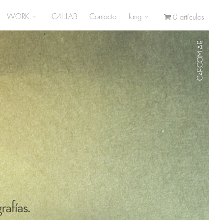
WORK
C4f.LAB
Contacto
lang
0 artículos