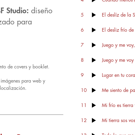
4
Cuando menos l
F Studio:
diseño
5
El deslíz de la 
izado para
6
El desliz frío de
7
Juego y me voy,
8
Juego y me voy 
nto de covers y booklet.
9
Lugar en tu cor
e imágenes para web y
localización.
10
Me siento de pa
11
Mi frío es tierra
12
Mi tierra sos vo