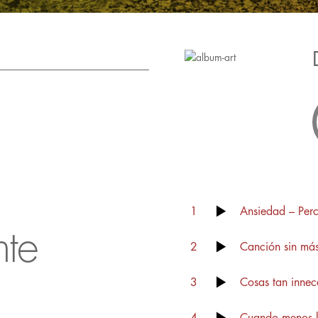
:
1
Ansiedad – Perc
nte
2
Canción sin más
3
Cosas tan innec