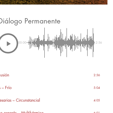
Diálogo Permanente
00:00
-2:56
usión
2:56
 – Frío
5:04
esarias – Circunstancial
4:05