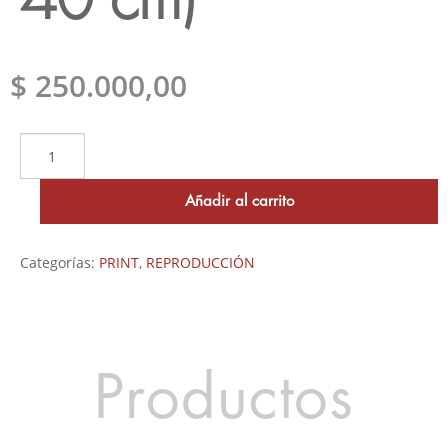
$
250.000,00
Reproducción
Oficial
Luis
Nápoli
Añadir al carrito
(30
x
40
Categorías:
PRINT
,
REPRODUCCIÓN
cm)
cantidad
Productos