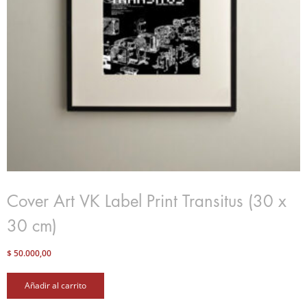
Cover Art VK Label Print Transitus (30 x
30 cm)
$
50.000,00
Añadir al carrito