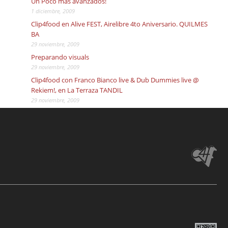
Un Poco más avanzados!
1 diciembre, 2009
Clip4food en Alive FEST, Airelibre 4to Aniversario. QUILMES
BA
29 noviembre, 2009
Preparando visuals
29 noviembre, 2009
Clip4food con Franco Bianco live & Dub Dummies live @
Rekiem!, en La Terraza TANDIL
29 noviembre, 2009