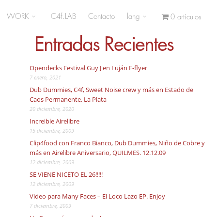
WORK
C4f.LAB
Contacto
lang
0 artículos
Entradas Recientes
Opendecks Festival Guy J en Luján E-flyer
7 enero, 2021
Dub Dummies, C4f, Sweet Noise crew y más en Estado de
Caos Permanente, La Plata
20 diciembre, 2020
Increible Airelibre
15 diciembre, 2009
Clip4food con Franco Bianco, Dub Dummies, Niño de Cobre y
más en Airelibre Aniversario, QUILMES. 12.12.09
12 diciembre, 2009
SE VIENE NICETO EL 26!!!!!
12 diciembre, 2009
Video para Many Faces – El Loco Lazo EP. Enjoy
7 diciembre, 2009