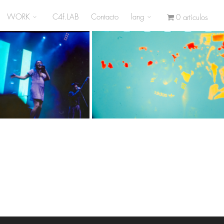
WORK
C4f.LAB
Contacto
lang
0 artículos