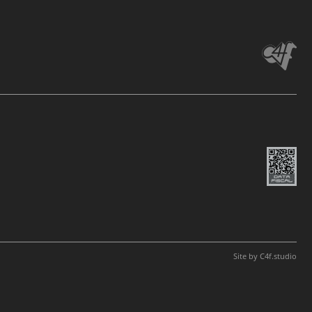
Site by
C4f.
studio