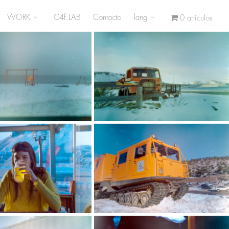
WORK
C4f.LAB
Contacto
lang
0 artículos